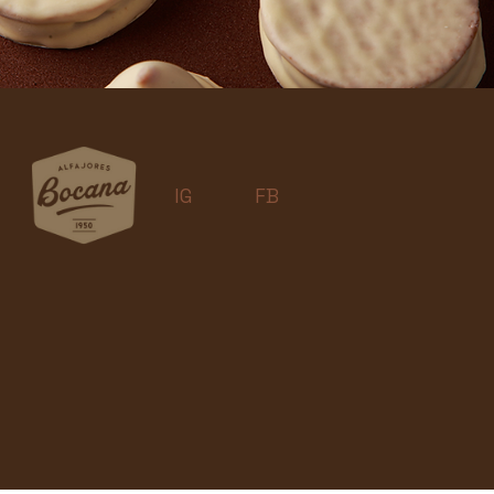
IG
FB