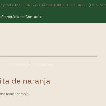
s
Franquiciados
Contacto
Anterior
Siguiente
tita de naranja
lena sabor naranja.