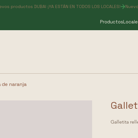
Productos
Locale
a de naranja
Galle
Galletita rel