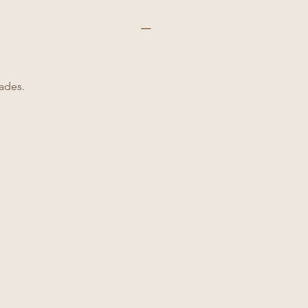
n
ades.